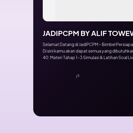
JADIPCPM BY ALIF TOWE
Selamat Datang di JadiPCPM – Bimbel Persiap
Di sini kamu akan dapat semua yang dibutuhka
40: Materi Tahap 1–3 Simulasi & Latihan Soal Live Class Interaktif Belajar di
JadiPCPM bukan sekadar persiapan, tapi strateg
akhirnya lolos PCPM BI 40.
/ 1