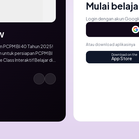
Mulai belaja
Login dengan akun Google
W
Atau download aplikasinya
an PCPM BI 40 Tahun 2025!
n untuk persiapan PCPM BI
Download on the
App Store
i terarah agar hasil